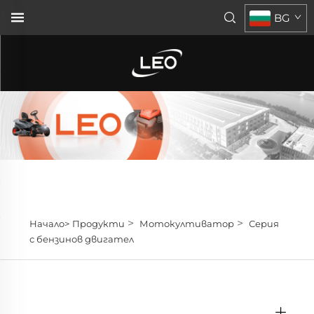
BG
>
>
Начало>
Продукти
Мотокултиватор
Серия
с бензинов двигател