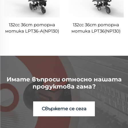
132cc 36cm роторна
132cc 36cm роторна
мотика LPT36-A(NP130)
мотика LPT36(NP130)
Имате въпроси относно нашата
продуктова гама?
Свържете се сега