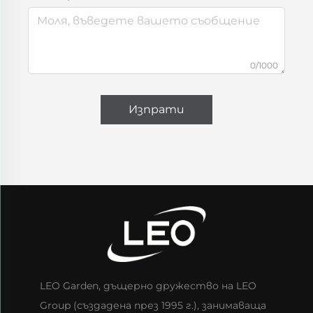
0/1000
Изпрати
LEO Garden, дъщерно дружество на LEO
Group (създадена през 1995 г.), занимаваща