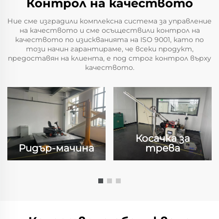
Контрол на качеството
Ние сме изградили комплексна система за управление
на качеството и сме осъществили контрол на
качеството по изискванията на ISO 9001, като по
този начин гарантираме, че всеки продукт,
предоставян на клиента, е под строг контрол върху
качеството.
Косачка за
Ридър-мачина
трева