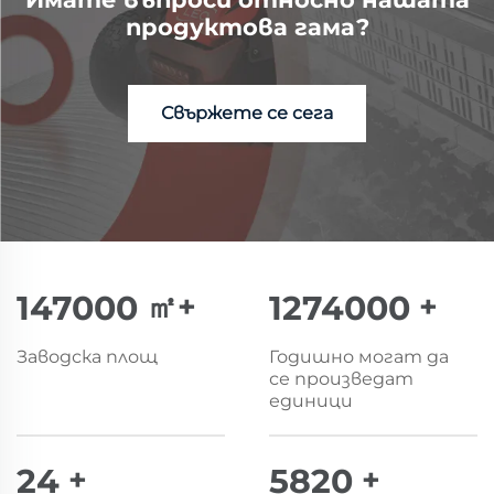
продуктова гама?
Свържете се сега
150000
㎡+
1300000
+
Заводска площ
Годишно могат да
се произведат
единици
25
+
6000
+