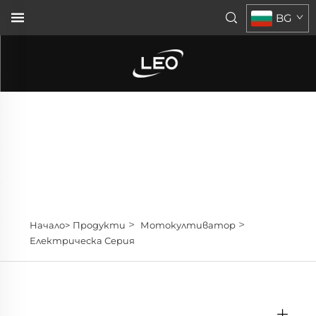
BG
>
>
Начало>
Продукти
Мотокултиватор
Електрическа Серия