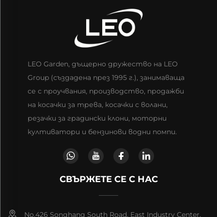
LEO Garden, дъщерно дружество на LEO
Group (създадена през 1995 г.), занимаваща
се с проучвания, производство, продажби
на косачки за трева, косачки с волани,
резачки за градински клони, моторни
култиватори и бензинови водни помпи.
СВЪРЖЕТЕ СЕ С НАС
No.426 Songhang South Road, East Industry Center,