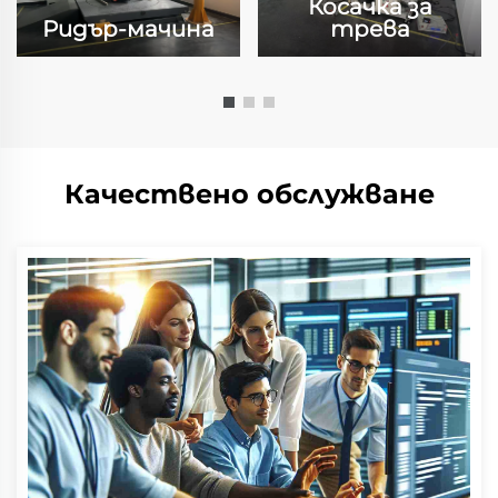
Косачка за
Ридър-мачина
трева
Качествено обслужване