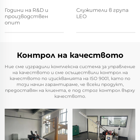
Години на R&D и
Служители в група
производствен
LEO
опит
Контрол на качеството
Ние сме изградили комплексна система за управление
на качеството и сме осъществили контрол на
качеството по изискванията на ISO 9001, като по
този начин гарантираме, че всеки продукт,
предоставян на клиента, е под строг контрол върху
качеството.