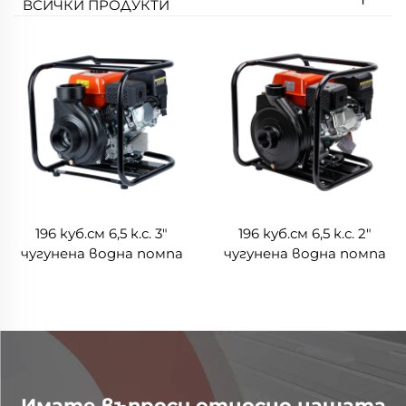
ВСИЧКИ ПРОДУКТИ
196 куб.см 6,5 к.с. 3"
196 куб.см 6,5 к.с. 2"
чугунена водна помпа
чугунена водна помпа
LGP30i-A
LGP20i-A
Имате въпроси относно нашата