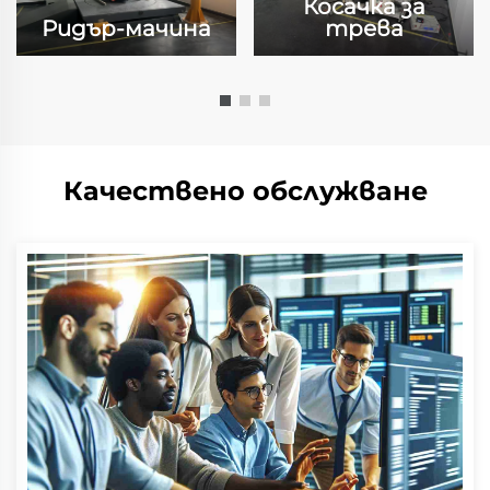
Косачка за
Ридър-мачина
трева
Качествено обслужване