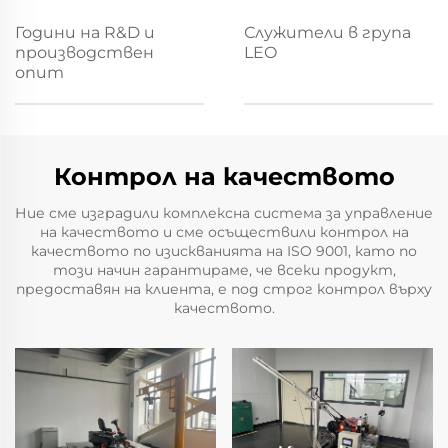
Години на R&D и
Служители в група
производствен
LEO
опит
Контрол на качеството
Ние сме изградили комплексна система за управление
на качеството и сме осъществили контрол на
качеството по изискванията на ISO 9001, като по
този начин гарантираме, че всеки продукт,
предоставян на клиента, е под строг контрол върху
качеството.