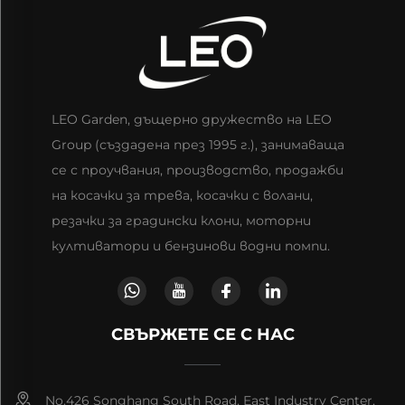
LEO Garden, дъщерно дружество на LEO
Group (създадена през 1995 г.), занимаваща
се с проучвания, производство, продажби
на косачки за трева, косачки с волани,
резачки за градински клони, моторни
култиватори и бензинови водни помпи.
СВЪРЖЕТЕ СЕ С НАС
No.426 Songhang South Road, East Industry Center,