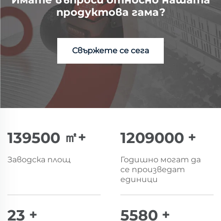
продуктова гама?
Свържете се сега
150000
㎡+
1300000
+
Заводска площ
Годишно могат да
се произведат
единици
25
+
6000
+