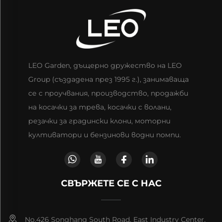
LEO Garden, дъщерно дружество на LEO
Group (създадена през 1995 г.), занимаваща
се с проучвания, производство, продажби
на косачки за трева, косачки с волани,
резачки за градински клони, моторни
култиватори и бензинови водни помпи.
СВЪРЖЕТЕ СЕ С НАС
No.426 Songhang South Road, East Industry Center,