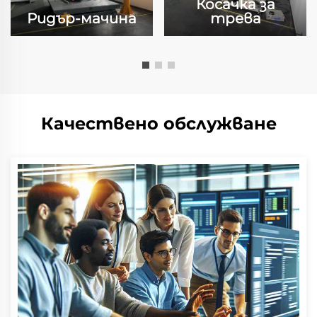
Косачка за
Ридър-мачина
трева
Качествено обслужване