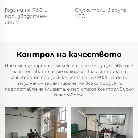
Години на R&D и
Служители в група
производствен
LEO
опит
Контрол на качеството
Ние сме изградили комплексна система за управление
на качеството и сме осъществили контрол на
качеството по изискванията на ISO 9001, като по
този начин гарантираме, че всеки продукт,
предоставян на клиента, е под строг контрол върху
качеството.