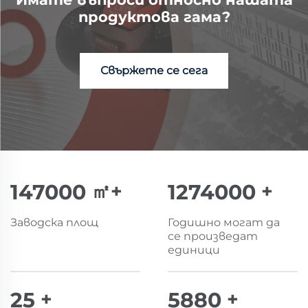
продуктова гама?
Свържете се сега
150000
㎡+
1300000
+
Заводска площ
Годишно могат да
се произведат
единици
25
+
6000
+