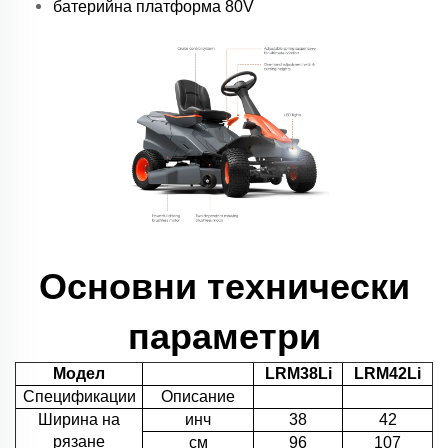
батерийна платформа 80V
Основни технически
параметри
Модел
LRM38Li
LRM42Li
Спецификации
Описание
Ширина на
инч
38
42
рязане
см
96
107