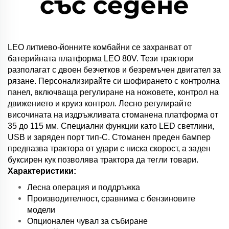
със седене
LEO литиево-йонните комбайни се захранват от
батерийната платформа LEO 80V. Тези трактори
разполагат с двоен безчетков и безремъчен двигател за
рязане. Персонализирайте си шофирането с контролнa
панел, включваща регулиране на ножовете, контрол на
движението и круиз контрол. Лесно регулирайте
височината на издръжливата стоманена платформа от
35 до 115 мм. Специални функции като LED светлини,
USB и заряден порт тип-C. Стоманен преден бампер
предпазва трактора от удари с ниска скорост, а заден
буксирен кук позволява трактора да тегли товари.
Характеристики:
Лесна операция и поддръжка
Производителност, сравнима с бензиновите
модели
Опционален чувал за събиране