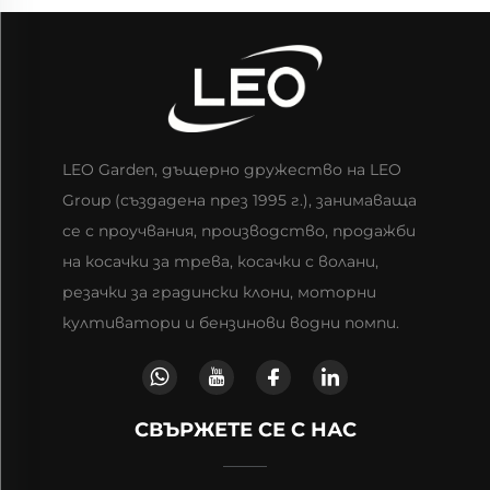
LEO Garden, дъщерно дружество на LEO
Group (създадена през 1995 г.), занимаваща
се с проучвания, производство, продажби
на косачки за трева, косачки с волани,
резачки за градински клони, моторни
култиватори и бензинови водни помпи.
СВЪРЖЕТЕ СЕ С НАС