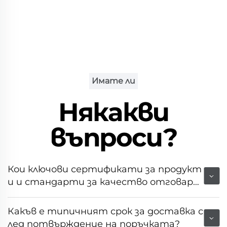
Имате ли
Някакви
въпроси?
Кои ключови сертификати за продукт
и и стандарти за качество отговаря
т на това оборудване?
Какъв е типичният срок за доставка с
лед потвърждение на поръчката?