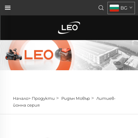
BG
>
>
Начало>
Продукти
Ридън Мовър
Литиев-
йонна серия