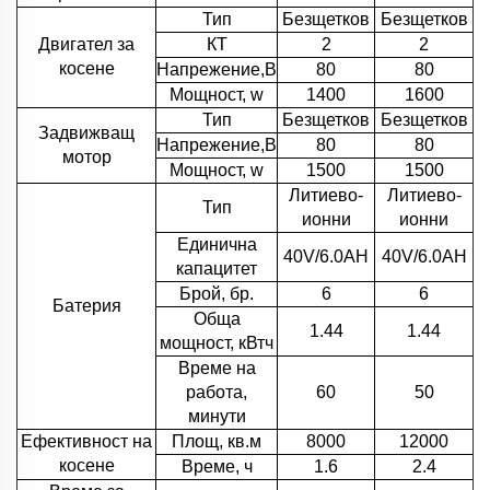
Тип
Безщетков
Безщетков
Двигател за
КТ
2
2
косене
Напрежение,В
80
80
Мощност, w
1400
1600
Тип
Безщетков
Безщетков
Задвижващ
Напрежение,В
80
80
мотор
Мощност, w
1500
1500
Литиево-
Литиево-
Тип
ионни
ионни
Единична
40V/6.0AH
40V/6.0AH
капацитет
Брой, бр.
6
6
Батерия
Обща
1.44
1.44
мощност, кВтч
Време на
работа,
60
50
минути
Ефективност на
Площ, кв.м
8000
12000
косене
Време, ч
1.6
2.4