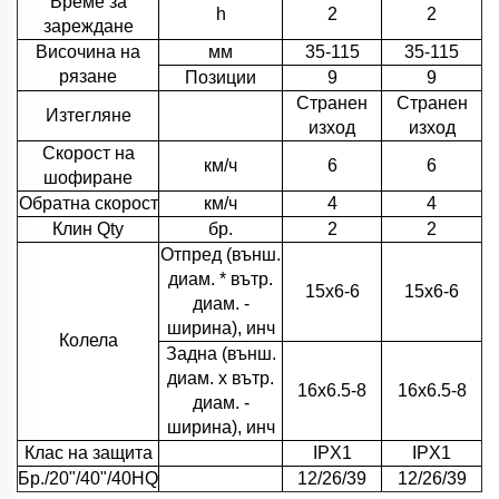
Време за
h
2
2
зареждане
Височина на
мм
35-115
35-115
рязане
Позиции
9
9
Странен
Странен
Изтегляне
изход
изход
Скорост на
км/ч
6
6
шофиране
Обратна скорост
км/ч
4
4
Клин Qty
бр.
2
2
Отпред (външ.
диам. * вътр.
15x6-6
15x6-6
диам. -
ширина), инч
Колела
Задна (външ.
диам. x вътр.
16x6.5-8
16x6.5-8
диам. -
ширина), инч
Клас на защита
IPX1
IPX1
Бр./20"/40"/40HQ
12/26/39
12/26/39