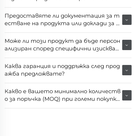
Предоставяте ли документация за т
естване на продукта или доклади за н
еговата производителност?
Може ли този продукт да бъде персон
ализиран според специфични изискван
ия на пазара или клиента?
Каква гаранция и поддръжка след прод
ажба предложвате?
Какво е вашето минимално количеств
о за поръчка (MOQ) при големи покупк
и?