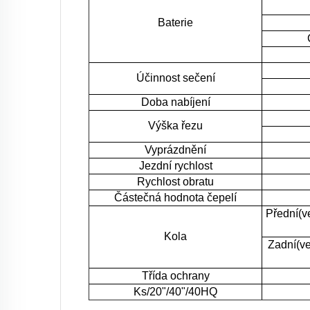
Baterie
Účinnost sečení
Doba nabíjení
Výška řezu
Vyprázdnění
Jezdní rychlost
Rychlost obratu
Částečná hodnota čepelí
Přední(v
Kola
Zadní(ve
Třída ochrany
Ks/20"/40"/40HQ