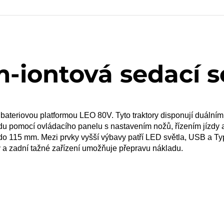
m-iontová sedací 
 bateriovou platformou LEO 80V. Tyto traktory disponují duální
du pomocí ovládacího panelu s nastavením nožů, řízením jízd
do 115 mm. Mezi prvky vyšší výbavy patří LED světla, USB a Typ
y a zadní tažné zařízení umožňuje přepravu nákladu.