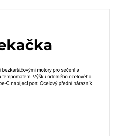
sekačka
mi bezkartáčovými motory pro sečení a
y a tempomatem. Výšku odolného ocelového
e-C nabíjecí port. Ocelový přední nárazník