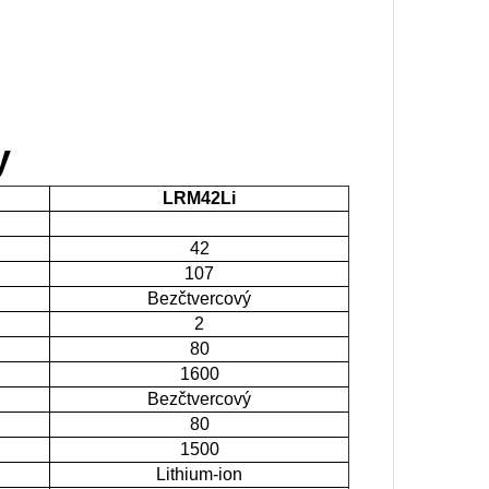
y
LRM42Li
42
107
Bezčtvercový
2
80
1600
Bezčtvercový
80
1500
Lithium-ion