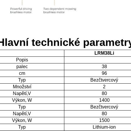
Hlavní technické parametr
LRM38Li
Popis
palec
38
cm
96
Typ
Bezčtvercový
Množství
2
Napětí,V
80
Výkon, W
1400
Typ
Bezčtvercový
Napětí,V
80
Výkon, W
1500
Typ
Lithium-ion