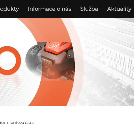
rodukty
Informace o nás
Služba
Aktuality
hium-iontová řada