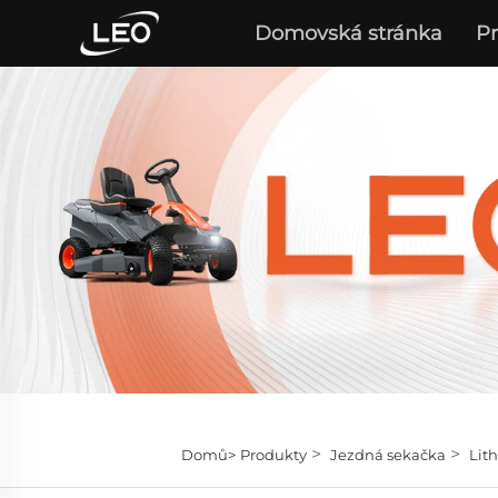
Domovská stránka
P
>
>
Domů>
Produkty
Jezdná sekačka
Lit