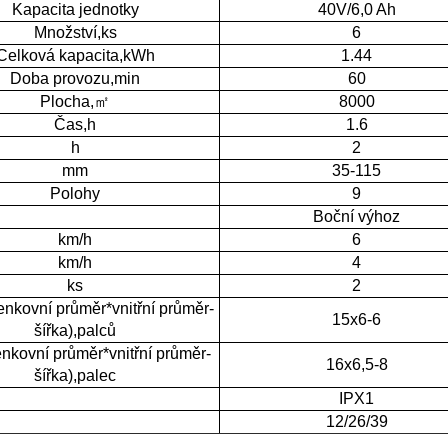
Kapacita jednotky
40V/6,0 Ah
Množství,ks
6
Celková kapacita,kWh
1.44
Doba provozu,min
60
Plocha,㎡
8000
Čas,h
1.6
h
2
mm
35-115
Polohy
9
Boční výhoz
km/h
6
km/h
4
ks
2
enkovní průměr*vnitřní průměr-
15x6-6
šířka),palců
nkovní průměr*vnitřní průměr-
16x6,5-8
šířka),palec
IPX1
12/26/39