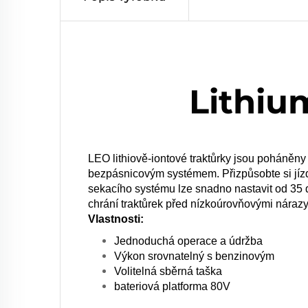
Lithiu
LEO lithiově-iontové traktůrky jsou poháněny
bezpásnicovým systémem. Přizpůsobte si jíz
sekacího systému lze snadno nastavit od 35 
chrání traktůrek před nízkoúrovňovými náraz
Vlastnosti:
Jednoduchá operace a údržba
Výkon srovnatelný s benzinovým
Volitelná sběrná taška
bateriová platforma 80V