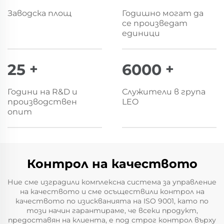
Заводска площ
Годишно могат да
се произведат
единици
25
+
6000
+
Години на R&D и
Служители в група
производствен
LEO
опит
Контрол на качеството
Ние сме изградили комплексна система за управление
на качеството и сме осъществили контрол на
качеството по изискванията на ISO 9001, като по
този начин гарантираме, че всеки продукт,
предоставян на клиента, е под строг контрол върху