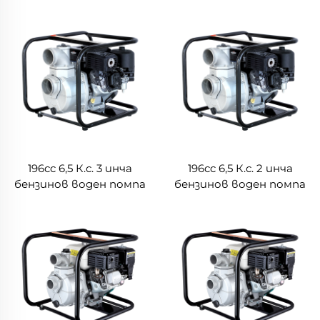
196cc 6,5 К.с. 3 инча
196cc 6,5 К.с. 2 инча
бензинов воден помпа
бензинов воден помпа
с двигател
с двигател
Briggs&Stratton LGP30-
Briggs&Stratton LGP20-
A-1(XR950)
A-1(XR950)