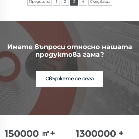
Предишна
1
2
3
4
Следваща
Имате въпроси относно нашата
продуктова гама?
Свържете се сега
150000
㎡+
1300000
+