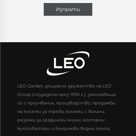
Изпрати
LEO Garden, дъщерно дружество на LEO
Group (създадена през 1995 г.), занимаваща
се с проучвания, производство, продажби
на косачки за трева, косачки с волани,
резачки за градински клони, моторни
култиватори и бензинови водни помпи.