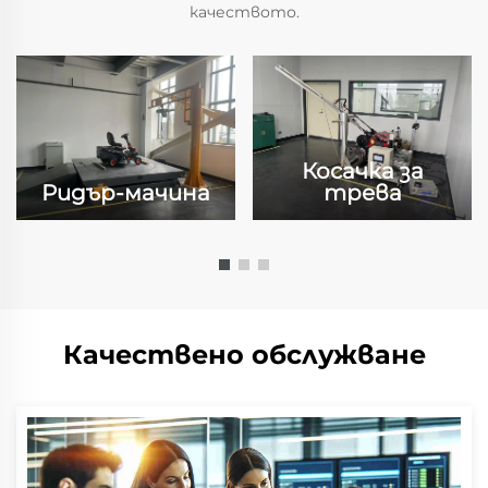
качеството.
Косачка за
Ридър-мачина
трева
Качествено обслужване