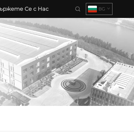
ържете Се с Нас
BG