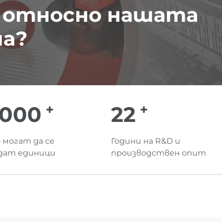
 относно нашата
ма?
+
+
00000
25
 могат да се
Години на R&D и
дат единици
производствен опит