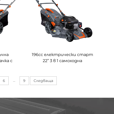
ръчна
196cc електрически старт
ачка с
22” 3 в 1 самоходна
a LM46-
градинарска косачка
LM56Ze-2L(XP200AE)
...
6
9
Следваща