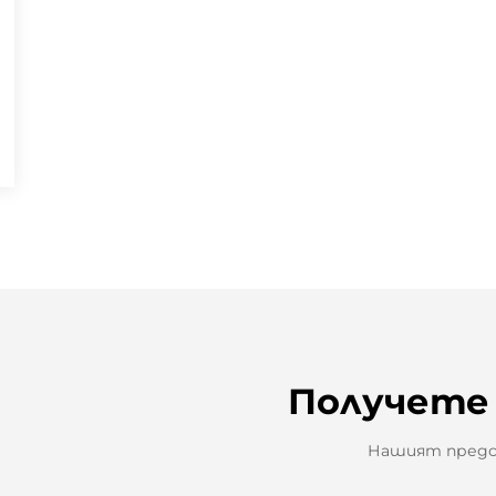
Получете
Нашият предст