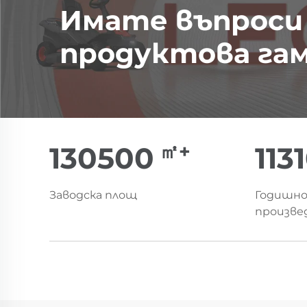
Имате въпроси
продуктова га
㎡+
150000
13
Заводска площ
Годишно
произве