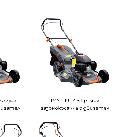
моходна
167cc 19” 3 в 1 ръчна
двигател
газонокосачка с двигател
(GCV170)
на Honda LM48-2L(GCV170)