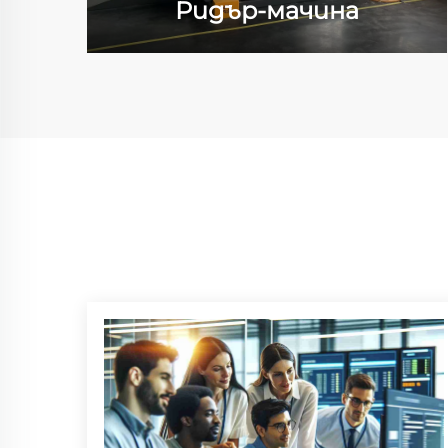
Ридър-мачина