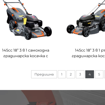
145cc 18” 3 в 1 самоходна
145cc 18” 3 в 1 
градинарска косачка с
градинарска кос
двигател на Honda LM46Z-
двигател на Hond
2L(GCV145)
2L(GCV145)
Предишна
1
2
3
4
5