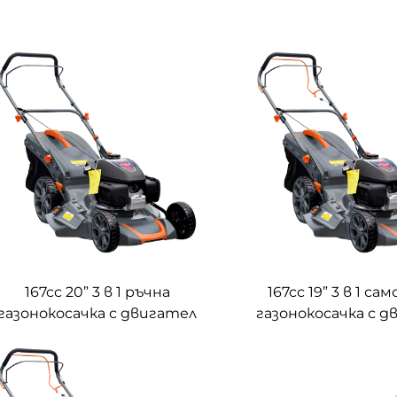
167cc 20” 3 в 1 ръчна
167cc 19” 3 в 1 са
газонокосачка с двигател
газонокосачка с 
на Honda LM51-2L(GCV170)
на Honda LM48Z-2L