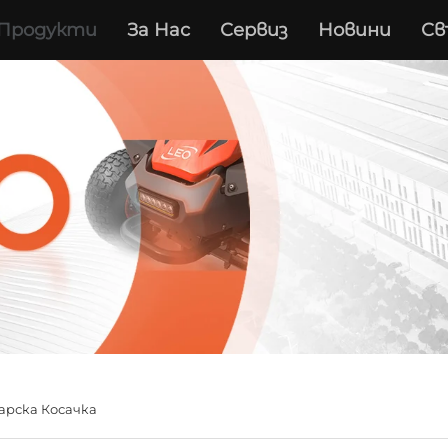
Продукти
За Нас
Сервиз
Новини
Св
арска Косачка