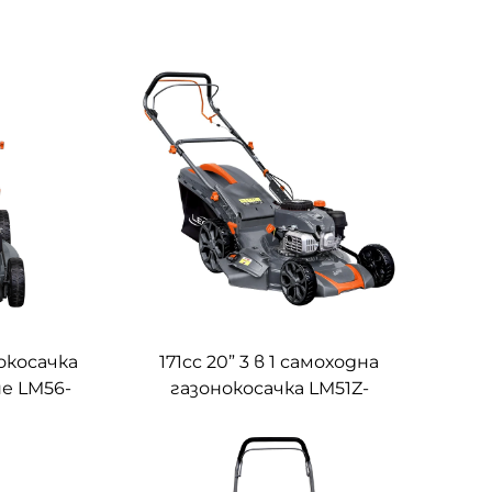
нокосачка
171cc 20” 3 в 1 самоходна
не LM56-
газонокосачка LM51Z-
2L(NP170)