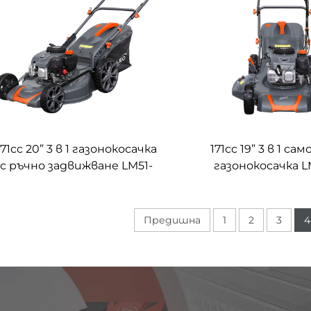
171cc 20” 3 в 1 газонокосачка
171cc 19” 3 в 1 са
с ръчно задвижване LM51-
газонокосачка 
2L(NP170)
2L(NP170)
Предишна
1
2
3
4