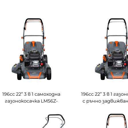
196cc 22” 3 в 1 самоходна
196cc 22” 3 в 1 газо
газонокосачка LM56Z-
с ръчно задвижва
2L(XP200)
2L(XP200)