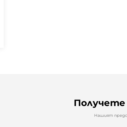
Получете
Нашият предст