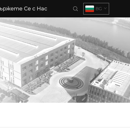
ържете Се с Нас
BG