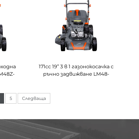
моходна
171cc 19” 3 в 1 газонокосачка с
LM48Z-
ръчно задвижване LM48-
2L(NP170)
5
Следваща