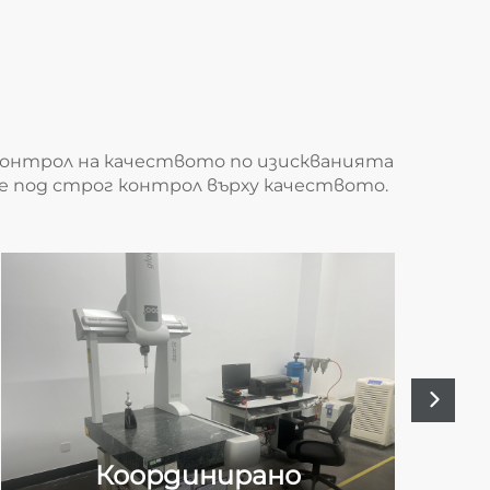
о
контрол на качеството по изискванията
 е под строг контрол върху качеството.
Координирано