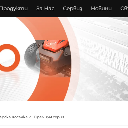
Продукти
За Нас
Сервиз
Новини
Св
>
арска Косачка
Премиум серия