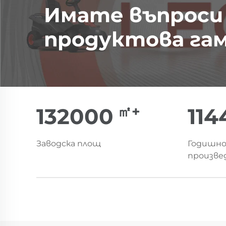
Имате въпроси
продуктова га
㎡+
150000
13
Заводска площ
Годишно
произве