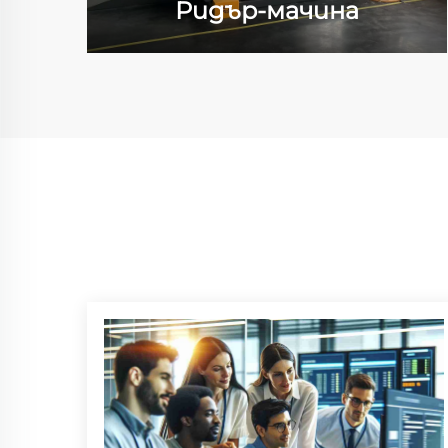
Ридър-мачина