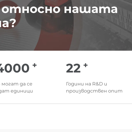
 относно нашата
ма?
+
+
00000
25
 могат да се
Години на R&D и
дат единици
производствен опит