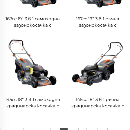
167cc 19” 3 в 1 самоходна
167cc 19” 3 в 1 ръчна
газонокосачка с
газонокосачка с
двигател на Honda
двигател на Honda
LM48Z-2L(GCV170)
LM48-2L(GCV170)
145cc 18” 3 в 1 самоходна
145cc 18” 3 в 1 ръчна
градинарска косачка с
градинарска косачка с
двигател на Honda
двигател на Honda
LM46Z-2L(GCV145)
LM46-2L(GCV145)