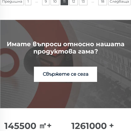
...
...
Предишна
1
9
10
11
12
13
18
Следваща
Имате въпроси относно нашата
продуктова гама?
Свържете се сега
150000
㎡+
1300000
+