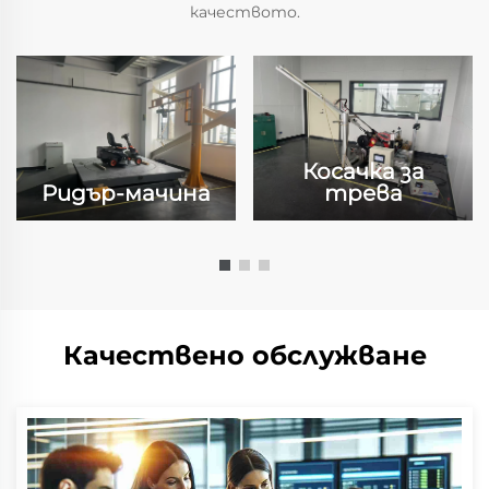
качеството.
Косачка за
Ридър-мачина
трева
Качествено обслужване