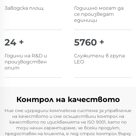
Заводска площ
Годишно могат да
се произведат
единици
25
+
6000
+
Години на R&D и
Служители в група
производствен
LEO
опит
Контрол на качеството
Ние сме изградили комплексна система за управление
на качеството и сме осъществили контрол на
качеството по изискванията на ISO 9001, като по
този начин гарантираме, че всеки продукт,
предоставян на клиента, е под строг контрол върху