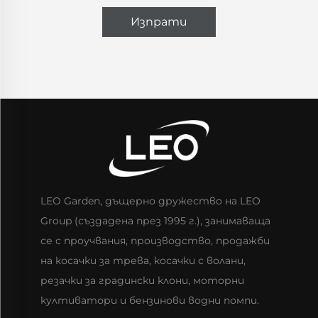
Изпрати
LEO Garden, дъщерно дружество на LEO
Group (създадена през 1995 г.), занимаваща
се с проучвания, производство, продажби
на косачки за трева, косачки с волани,
резачки за градински клони, моторни
култиватори и бензинови водни помпи.