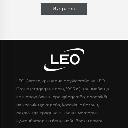
Изпрати
LEO Garden, дъщерно дружество на LEO
Group (създадена през 1995 г.), занимаваща
се с проучвания, производство, продажби
на косачки за трева, косачки с волани,
резачки за градински клони, моторни
култиватори и бензинови водни помпи.