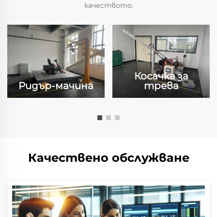
качеството.
Косачка за
Ридър-мачина
трева
Качествено обслужване