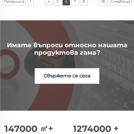
...
...
Предишна
1
4
5
6
7
8
18
Следваща
Имате въпроси относно нашата
продуктова гама?
Свържете се сега
150000
㎡+
1300000
+