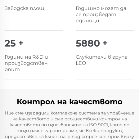
Заводска площ
Годишно могат да
се произведат
единици
25
+
6000
+
Години на R&D и
Служители в група
производствен
LEO
опит
Контрол на качеството
Ние сме изградили комплексна система за управление
на качеството и сме осъществили контрол на
качеството по изискванията на ISO 9001, като по
този начин гарантираме, че всеки продукт,
предоставян на клиента, е под строг контрол върху