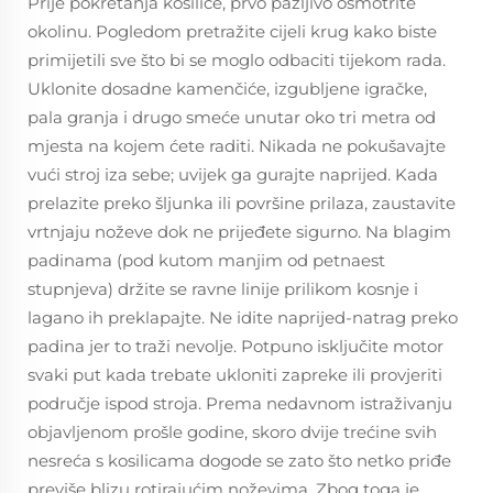
Prije pokretanja kosilice, prvo pažljivo osmotrite
okolinu. Pogledom pretražite cijeli krug kako biste
primijetili sve što bi se moglo odbaciti tijekom rada.
Uklonite dosadne kamenčiće, izgubljene igračke,
pala granja i drugo smeće unutar oko tri metra od
mjesta na kojem ćete raditi. Nikada ne pokušavajte
vući stroj iza sebe; uvijek ga gurajte naprijed. Kada
prelazite preko šljunka ili površine prilaza, zaustavite
vrtnjaju noževe dok ne prijeđete sigurno. Na blagim
padinama (pod kutom manjim od petnaest
stupnjeva) držite se ravne linije prilikom kosnje i
lagano ih preklapajte. Ne idite naprijed-natrag preko
padina jer to traži nevolje. Potpuno isključite motor
svaki put kada trebate ukloniti zapreke ili provjeriti
područje ispod stroja. Prema nedavnom istraživanju
objavljenom prošle godine, skoro dvije trećine svih
nesreća s kosilicama dogode se zato što netko priđe
previše blizu rotirajućim noževima. Zbog toga je