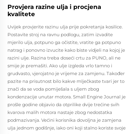
Provjera razine ulja i procjena
kvalitete
Uvijek provjerite razinu ulja prije pokretanja kosilice.
Postavite stroj na ravnu podlogu, zatim izvadite
mjerilo ulja, potpuno ga očistite, vratite ga potpuno
natrag i ponovno izvucite kako biste vidjeli na kojoj je
razini ulje. Razina treba doseći crtu za PUNO, ali ne
smije je premašiti. Ako ulje izgleda vrlo tamno i
grudvasto, vjerojatno je vrijeme za zamjenu. Također
pazite na prisutnost bilo kakve mlječkaste tvari jer to
znači da se voda pomiješala s uljem zbog
kondenzacije unutar motora. Small Engine Journal je
prošle godine objavio da otprilike dvije trećine svih
kvarova malih motora nastaje zbog nedostatka
podmazivanja. Većini korisnika dovoljna je zamjena
ulja jednom godišnje, iako oni koji stalno koriste svoje