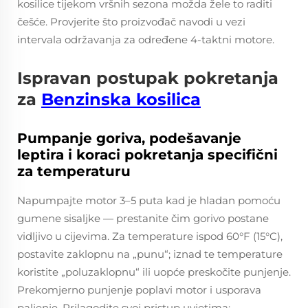
kosilice tijekom vršnih sezona možda žele to raditi
češće. Provjerite što proizvođač navodi u vezi
intervala održavanja za određene 4-taktni motore.
Ispravan postupak pokretanja
za
Benzinska kosilica
Pumpanje goriva, podešavanje
leptira i koraci pokretanja specifični
za temperaturu
Napumpajte motor 3–5 puta kad je hladan pomoću
gumene sisaljke — prestanite čim gorivo postane
vidljivo u cijevima. Za temperature ispod 60°F (15°C),
postavite zaklopnu na „punu“; iznad te temperature
koristite „poluzaklopnu“ ili uopće preskočite punjenje.
Prekomjerno punjenje poplavi motor i usporava
paljenje. Prilagodite svoj pristup uvjetima: