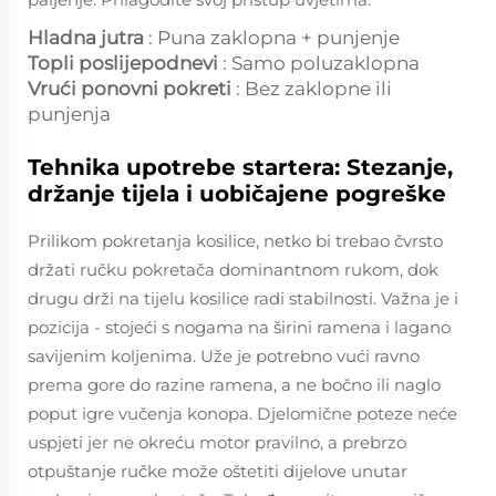
Hladna jutra
: Puna zaklopna + punjenje
Topli poslijepodnevi
: Samo poluzaklopna
Vrući ponovni pokreti
: Bez zaklopne ili
punjenja
Tehnika upotrebe startera: Stezanje,
držanje tijela i uobičajene pogreške
Prilikom pokretanja kosilice, netko bi trebao čvrsto
držati ručku pokretača dominantnom rukom, dok
drugu drži na tijelu kosilice radi stabilnosti. Važna je i
pozicija - stojeći s nogama na širini ramena i lagano
savijenim koljenima. Uže je potrebno vući ravno
prema gore do razine ramena, a ne bočno ili naglo
poput igre vučenja konopa. Djelomične poteze neće
uspjeti jer ne okreću motor pravilno, a prebrzo
otpuštanje ručke može oštetiti dijelove unutar