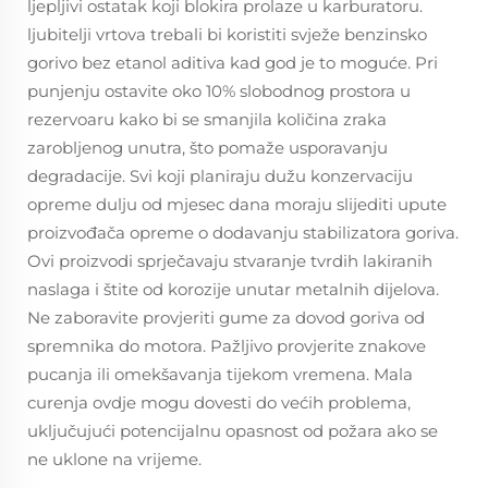
ljepljivi ostatak koji blokira prolaze u karburatoru.
ljubitelji vrtova trebali bi koristiti svježe benzinsko
gorivo bez etanol aditiva kad god je to moguće. Pri
punjenju ostavite oko 10% slobodnog prostora u
rezervoaru kako bi se smanjila količina zraka
zarobljenog unutra, što pomaže usporavanju
degradacije. Svi koji planiraju dužu konzervaciju
opreme dulju od mjesec dana moraju slijediti upute
proizvođača opreme o dodavanju stabilizatora goriva.
Ovi proizvodi sprječavaju stvaranje tvrdih lakiranih
naslaga i štite od korozije unutar metalnih dijelova.
Ne zaboravite provjeriti gume za dovod goriva od
spremnika do motora. Pažljivo provjerite znakove
pucanja ili omekšavanja tijekom vremena. Mala
curenja ovdje mogu dovesti do većih problema,
uključujući potencijalnu opasnost od požara ako se
ne uklone na vrijeme.