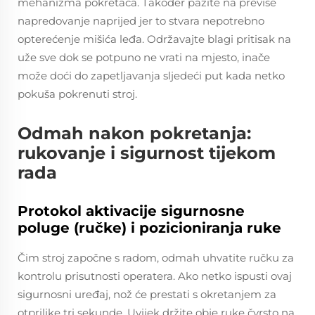
mehanizma pokretača. Također pazite na previše
napredovanje naprijed jer to stvara nepotrebno
opterećenje mišića leđa. Održavajte blagi pritisak na
uže sve dok se potpuno ne vrati na mjesto, inače
može doći do zapetljavanja sljedeći put kada netko
pokuša pokrenuti stroj.
Odmah nakon pokretanja:
rukovanje i sigurnost tijekom
rada
Protokol aktivacije sigurnosne
poluge (ručke) i pozicioniranja ruke
Čim stroj započne s radom, odmah uhvatite ručku za
kontrolu prisutnosti operatera. Ako netko ispusti ovaj
sigurnosni uređaj, nož će prestati s okretanjem za
otprilike tri sekunde. Uvijek držite obje ruke čvrsto na