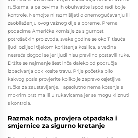
ručkama, a palcevima ih obuhvatite ispod radi bolje
kontrole. Nemojte ni razmišljati o onemogućavanju ili
zaobilaženju ovog važnog dijela opreme. Prema
podacima Američke komisije za sigurnost
potrošačkih proizvoda, svake godine se oko 11 tisuća
ljudi ozlijedi tijekom korištenja kosilica, a većina
nesreća dogodi se jer ljudi nisu pravilno postavili ruke.
Držite se najmanje šest inča daleko od područja
izbacivanja dok kosite travu. Prije početka bilo
kakvog posla provjerite koliko je zapravo osjetljiva
ručka za zaustavljanje. I apsolutno nema kosenja s
mokrim prstima ili u rukavicama jer se mogu kliznuti
s kontrola.
Razmak noža, provjera otpadaka i
smjernice za sigurno kretanje