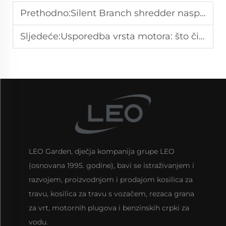
Prethodno:
Silent Branch shredder naspram tradicionalnog shreddera: usporedba smanjenja buke i učinkovitosti
Sljedeće:
Usporedba vrsta motora: što čini pouzdanom kosilicu na benzin?
LEO Garden, dječja kompanija grupe LEO
(osnovana 1995. godine), bavi se istraživanjem i
razvojem, proizvodnjom i prodajom kosilica za
travu, kosilica za travu s vozačem, rezaca grana
za vrt, motornih plugova i benzinskih crpki za
vodu.